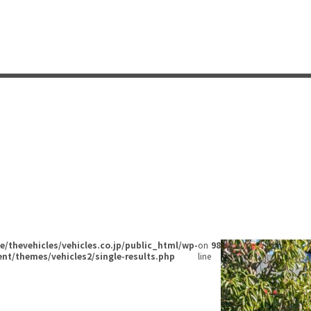
/thevehicles/vehicles.co.jp/public_html/wp-
on
98
nt/themes/vehicles2/single-results.php
line