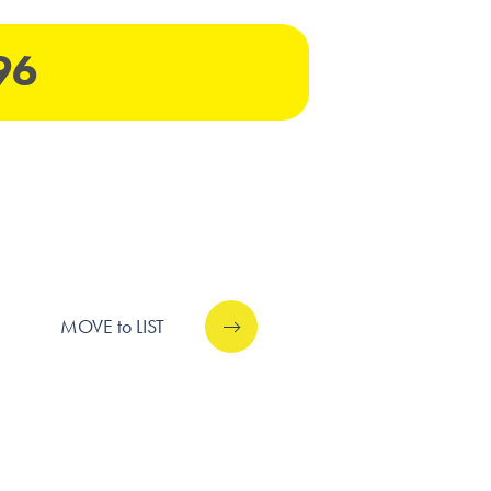
96
MOVE to LIST