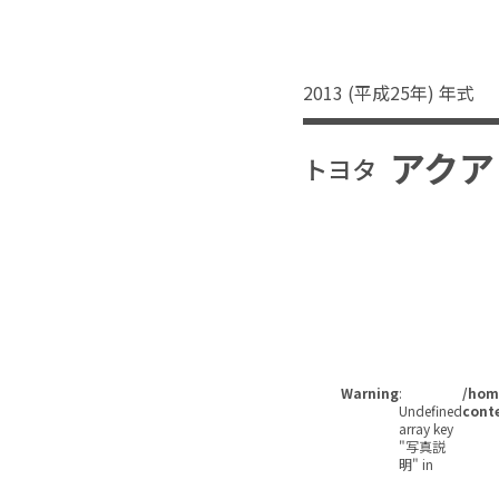
2013 (平成25年) 年式
アクア
トヨタ
Warning
:
/home
Undefined
conte
array key
"写真説
明" in