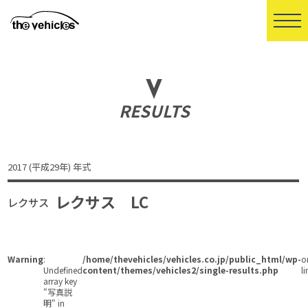
RESULTS
2017 (平成29年) 年式
レクサス LC
レクサス
Warning
:
/home/thevehicles/vehicles.co.jp/public_html/wp-
o
Undefined
content/themes/vehicles2/single-results.php
li
array key
"写真説
明" in