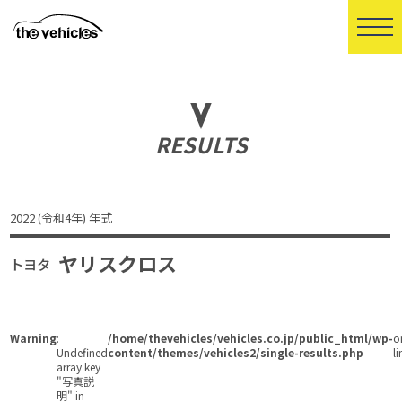
RESULTS
2022 (令和4年) 年式
ヤリスクロス
トヨタ
Warning
:
/home/thevehicles/vehicles.co.jp/public_html/wp-
o
Undefined
content/themes/vehicles2/single-results.php
li
array key
"写真説
明" in