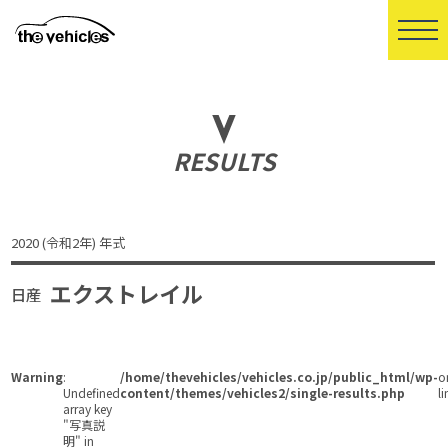
RESULTS
2020 (令和2年) 年式
エクストレイル
日産
Warning
:
/home/thevehicles/vehicles.co.jp/public_html/wp-
o
Undefined
content/themes/vehicles2/single-results.php
li
array key
"写真説
明" in