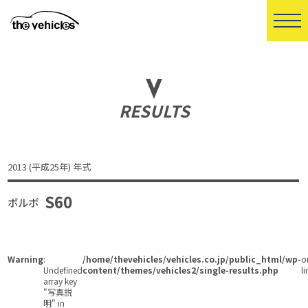
RESULTS
2013 (平成25年) 年式
S60
ボルボ
Warning
:
/home/thevehicles/vehicles.co.jp/public_html/wp-
o
Undefined
content/themes/vehicles2/single-results.php
li
array key
"写真説
明" in