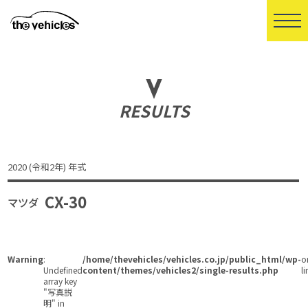
RESULTS
2020 (令和2年) 年式
CX-30
マツダ
Warning
:
/home/thevehicles/vehicles.co.jp/public_html/wp-
o
Undefined
content/themes/vehicles2/single-results.php
li
array key
"写真説
明" in