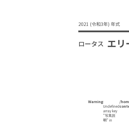
2021 (令和3年) 年式
エリ
ロータス
Warning
:
/home
Undefined
conte
array key
"写真説
明" in