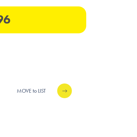
96
MOVE to LIST