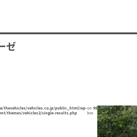
ーゼ
/thevehicles/vehicles.co.jp/public_html/wp-
on
98
nt/themes/vehicles2/single-results.php
line