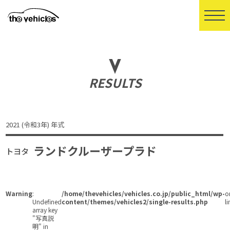
RESULTS
2021 (令和3年) 年式
ランドクルーザープラド
トヨタ
Warning
:
/home/thevehicles/vehicles.co.jp/public_html/wp-
o
Undefined
content/themes/vehicles2/single-results.php
li
array key
"写真説
明" in