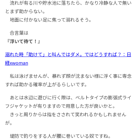
流れが有る川や貯水池に落ちたら、かなり冷静な人で無い
とまず助からない。
地面に付かない足に焦って溺れるそう。
合言葉は
『浮いて待て！』
溺れた時「助けて」と叫んではダメ。ではどうすれば？：日
経xwoman
私は泳げませんが、暴れず顔が沈まない様に浮く事に専念
すれば助かる確率が上がるらしいです。
あとは水辺に遊びに行く際は、ベルトタイプの膨張式ライ
フジャケットが有りますので用意した方が良いかと。
きっと周りからは指をさされて笑われるかもしれません
が。
堤防で釣りをする人が腰に巻いている奴ですね。