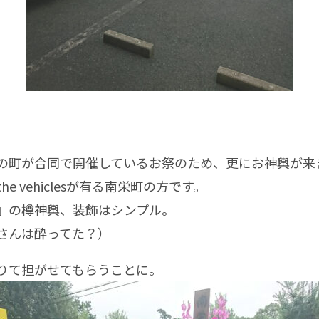
町が合同で開催しているお祭のため、更にお神輿が来
e vehiclesが有る南栄町の方です。
の樽神輿、装飾はシンプル。
さんは酔ってた？）
て担がせてもらうことに。