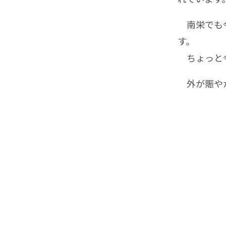
南栄でも今
す。
ちょっと今
外が賑や