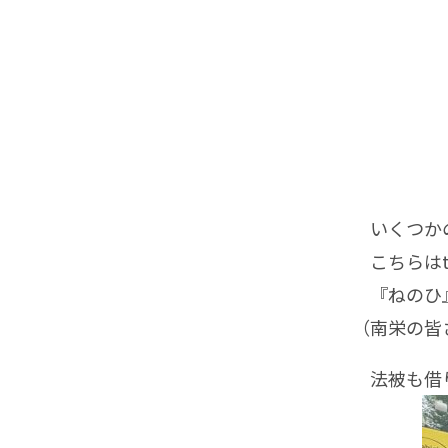
いくつかの
こちらはth
『ねのひ』
（南栄の皆
法被も借り