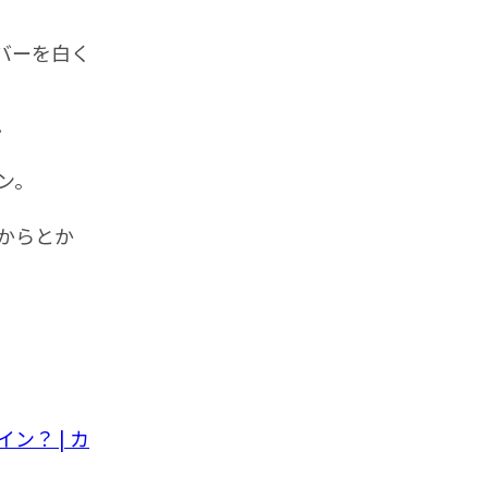
バーを白く
。
ン。
からとか
？ | カ