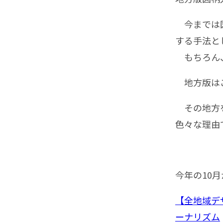
今までは図
する手法と
もちろん、
地方版はご
その地方を
色々な理由
今年の10
【全地域デ
ーナリズム