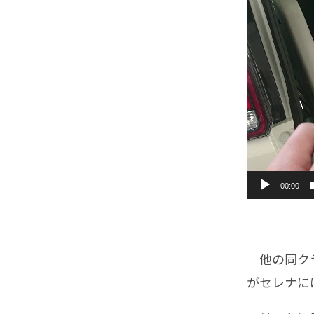
レ
ー
ヤ
ー
00:00
他の同クラ
がセレナに