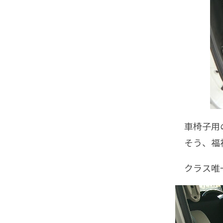
車椅子用の
そう、福
クラス唯一
動
画
プ