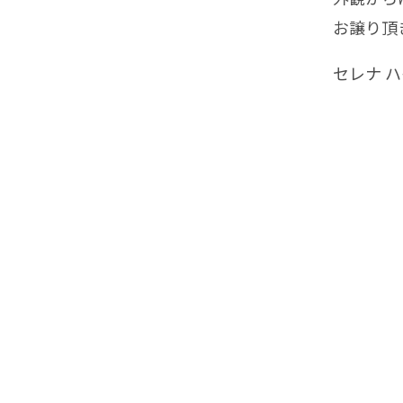
お譲り頂き
セレナ ハ