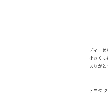
ディーゼル
小さくても
ありがと
トヨタ ク