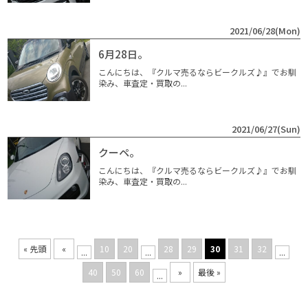
2021/06/28(Mon)
6月28日。
こんにちは、『クルマ売るならビークルズ♪』でお馴
染み、車査定・買取の...
2021/06/27(Sun)
クーペ。
こんにちは、『クルマ売るならビークルズ♪』でお馴
染み、車査定・買取の...
« 先頭
«
10
20
28
29
30
31
32
...
...
...
40
50
60
»
最後 »
...