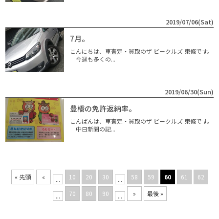
2019/07/06(Sat)
7月。
こんにちは、車査定・買取のザ ビークルズ 東條です。
今週も多くの...
2019/06/30(Sun)
豊橋の免許返納率。
こんばんは、車査定・買取のザ ビークルズ 東條です。
中日新聞の記...
« 先頭
«
10
20
30
58
59
60
61
62
...
...
70
80
90
»
最後 »
...
...